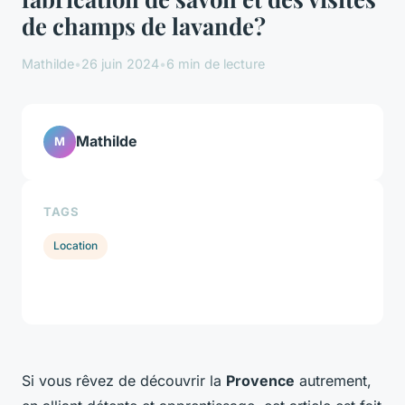
de champs de lavande?
Mathilde
•
26 juin 2024
•
6 min de lecture
Mathilde
M
TAGS
Location
Si vous rêvez de découvrir la
Provence
autrement,