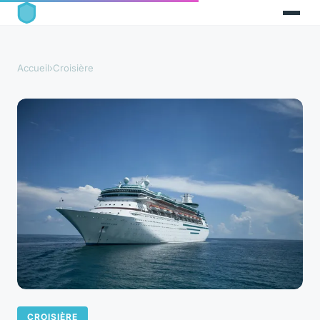
Accueil
›
Croisière
CROISIÈRE