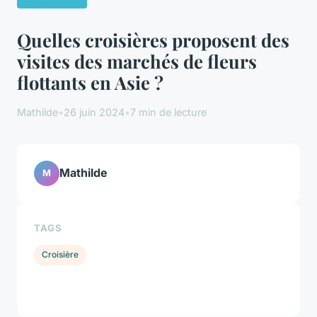
Quelles croisières proposent des
visites des marchés de fleurs
flottants en Asie ?
Mathilde
•
26 juin 2024
•
7 min de lecture
Mathilde
M
TAGS
Croisière