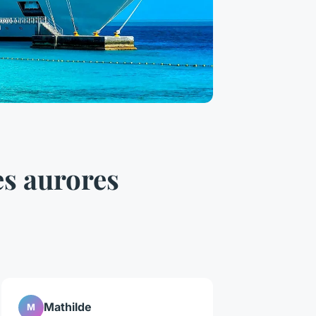
es aurores
Mathilde
M