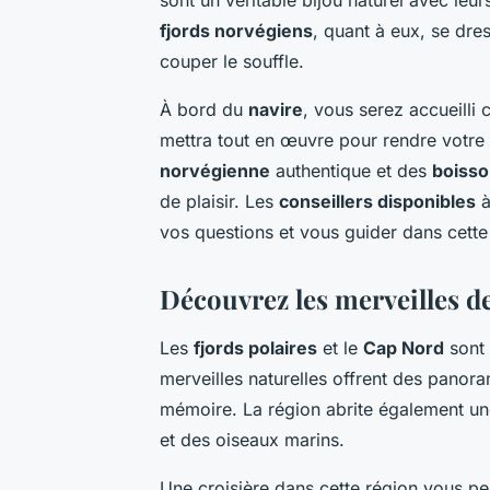
fjords norvégiens
, quant à eux, se dre
couper le souffle.
À bord du
navire
, vous serez accueilli
mettra tout en œuvre pour rendre votre
norvégienne
authentique et des
boisso
de plaisir. Les
conseillers disponibles
à
vos questions et vous guider dans cette
Découvrez les merveilles de
Les
fjords polaires
et le
Cap Nord
sont 
merveilles naturelles offrent des panor
mémoire. La région abrite également u
et des oiseaux marins.
Une croisière dans cette région vous pe