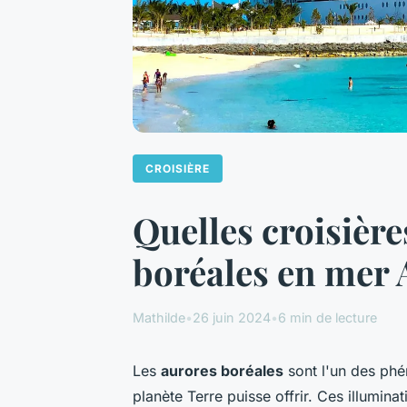
CROISIÈRE
Quelles croisière
boréales en mer 
Mathilde
•
26 juin 2024
•
6 min de lecture
Les
aurores boréales
sont l'un des phé
planète Terre puisse offrir. Ces illumin