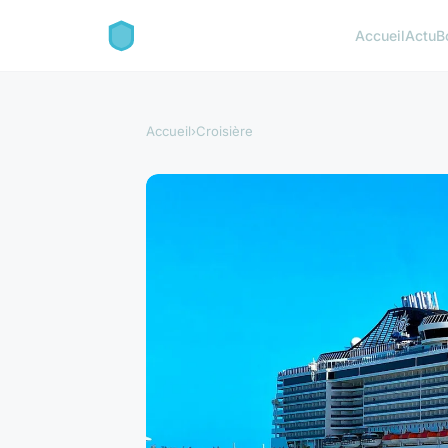
Accueil
Actu
B
Accueil
›
Croisière