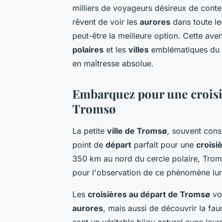
milliers de voyageurs désireux de conte
rêvent de voir les
aurores
dans toute le
peut-être la meilleure option. Cette av
polaires
et les
villes
emblématiques du
en maîtresse absolue.
Embarquez pour une croisiè
Tromsø
La petite
ville de Tromsø
, souvent cons
point de
départ
parfait pour une
croisi
350 km au nord du cercle polaire, Trom
pour l'observation de ce phénomène lu
Les
croisières au départ de Tromsø
vou
aurores
, mais aussi de découvrir la fau
sont un véritable bijou naturel avec leur