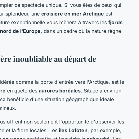
mpler ce spectacle unique. Si vous êtes de ceux qui
ur splendeur, une
croisière en mer Arctique
est
enture exceptionnelle vous mènera à travers les
fjords
nord de l'Europe
, dans un cadre où la nature règne
re inoubliable au départ de
idérée comme la porte d'entrée vers l'Arctique, est le
ère
en quête des
aurores boréales
. Située à environ
sø bénéficie d'une situation géographique idéale
mineux.
s offrent non seulement l'opportunité d'observer les
ne et la flore locales. Les
îles Lofoten
, par exemple,
s paysages accidentés et leur riche biodiversité. Les