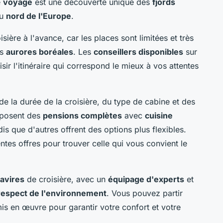
e
voyage
est une découverte unique des
fjords
u
nord de l'Europe
.
ière à l'avance, car les places sont limitées et très
es
aurores boréales
. Les
conseillers disponibles
sur
isir l'itinéraire qui correspond le mieux à vos attentes
de la durée de la croisière, du type de cabine et des
roposent des
pensions complètes
avec
cuisine
dis que d'autres offrent des options plus flexibles.
tes offres pour trouver celle qui vous convient le
avires
de croisière, avec un
équipage d'experts
et
 respect de l'environnement
. Vous pouvez partir
 mis en œuvre pour garantir votre confort et votre