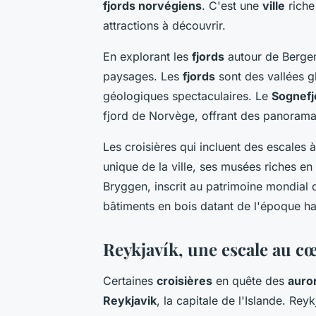
fjords norvégiens
. C'est une
ville
riche
attractions à découvrir.
En explorant les
fjords
autour de Bergen
paysages. Les
fjords
sont des vallées g
géologiques spectaculaires. Le
Sognefj
fjord de Norvège, offrant des panorama
Les croisières qui incluent des escales 
unique de la ville, ses musées riches en
Bryggen, inscrit au patrimoine mondial 
bâtiments en bois datant de l'époque h
Reykjavík, une escale au cœ
Certaines
croisières
en quête des
auro
Reykjavik
, la capitale de l'Islande. Rey