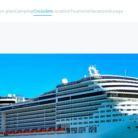
on plan
Camping
Croisière
Location
Tourisme
Vacance
Voyage