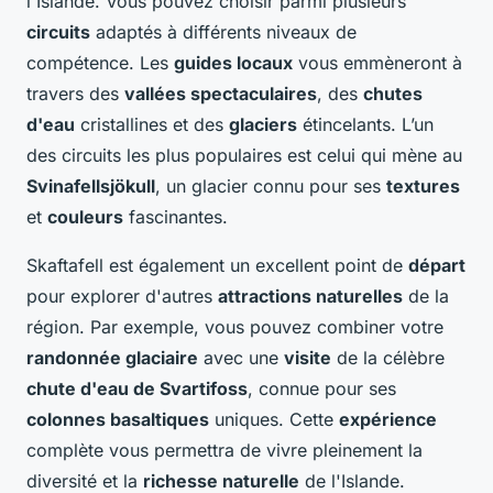
l'Islande. Vous pouvez choisir parmi plusieurs
circuits
adaptés à différents niveaux de
compétence. Les
guides locaux
vous emmèneront à
travers des
vallées spectaculaires
, des
chutes
d'eau
cristallines et des
glaciers
étincelants. L’un
des circuits les plus populaires est celui qui mène au
Svinafellsjökull
, un glacier connu pour ses
textures
et
couleurs
fascinantes.
Skaftafell est également un excellent point de
départ
pour explorer d'autres
attractions naturelles
de la
région. Par exemple, vous pouvez combiner votre
randonnée glaciaire
avec une
visite
de la célèbre
chute d'eau de Svartifoss
, connue pour ses
colonnes basaltiques
uniques. Cette
expérience
complète vous permettra de vivre pleinement la
diversité et la
richesse naturelle
de l'Islande.