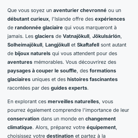
Que vous soyez un
aventurier chevronné
ou un
débutant curieux
, l'Islande offre des
expériences
de
randonnée glaciaire
qui vous marqueront à
jamais. Les
glaciers
de
Vatnajökull
,
Jökulsárlón
,
Solheimajökull
,
Langjökull
et
Skaftafell
sont autant
de
bijoux naturels
qui vous attendent pour des
aventures
mémorables. Vous découvrirez des
paysages à couper le souffle
, des
formations
glaciaires
uniques et des
histoires fascinantes
racontées par des
guides experts
.
En explorant ces
merveilles naturelles
, vous
pourrez également comprendre l'importance de leur
conservation
dans un monde en
changement
climatique
. Alors, préparez votre
équipement
,
choisissez votre
destination
et partez à la