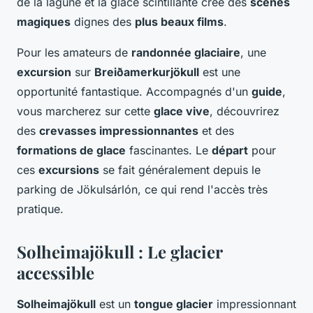
de la lagune et la glace scintillante crée des
scènes
magiques
dignes des
plus beaux films
.
Pour les amateurs de
randonnée glaciaire
, une
excursion
sur
Breiðamerkurjökull
est une
opportunité fantastique. Accompagnés d'un
guide
,
vous marcherez sur cette
glace vive
, découvrirez
des
crevasses impressionnantes
et des
formations de glace
fascinantes. Le
départ
pour
ces
excursions
se fait généralement depuis le
parking de Jökulsárlón, ce qui rend l'accès très
pratique.
Solheimajökull : Le glacier
accessible
Solheimajökull
est un
tongue glacier
impressionnant